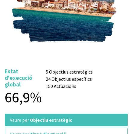
Estat
5 Objectius estratègics
d'execució
24 Objectius específics
global
150 Actuacions
66,9%
veure per
Objectiu estratègic