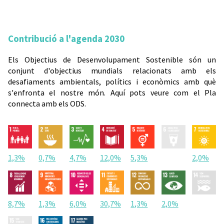
Contribució a l'agenda 2030
Els Objectius de Desenvolupament Sostenible són un
conjunt d'objectius mundials relacionats amb els
desafiaments ambientals, polítics i econòmics amb què
s'enfronta el nostre món. Aquí pots veure com el Pla
connecta amb els ODS.
1,3%
0,7%
4,7%
12,0%
5,3%
2,0%
8,7%
1,3%
6,0%
30,7%
1,3%
2,0%