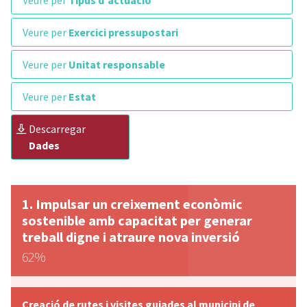
veure per
Tipus d'actuació
veure per
Exercici pressupostari
veure per
Unitat responsable
veure per
Estat
descarregar
Dades
Impulsar un creixement econòmic
sostenible amb capacitat per generar
treball digne i atraure nova inversió
62%
Creació de rutes i visites guiades al municipi de