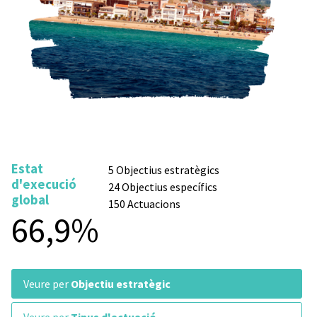
Estat
5 Objectius estratègics
d'execució
24 Objectius específics
global
150 Actuacions
66,9%
veure per
Objectiu estratègic