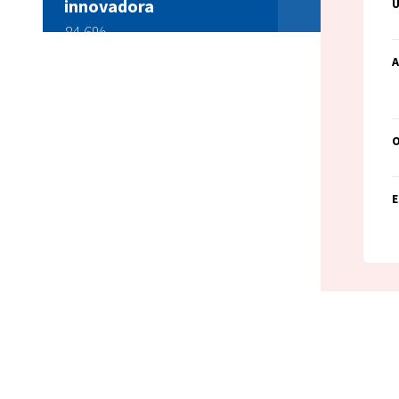
innovadora
U
84,6%
A
E