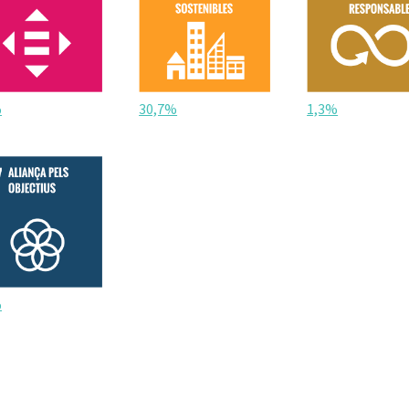
%
30,7%
1,3%
%