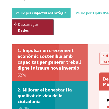
veure per
Objectiu estratègic
veure per
Tipus d'a
descarregar
Dades
Impulsar un creixement
econòmic sostenible amb
Inici
capacitat per generar treball
Pote
digne i atraure nova inversió
62%
De
Me
Millorar el benestar i la
qualitat de vida de la
ciutadania
56,7%