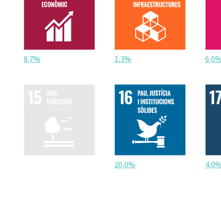
8,7%
1,3%
6,0
20,0%
4,0