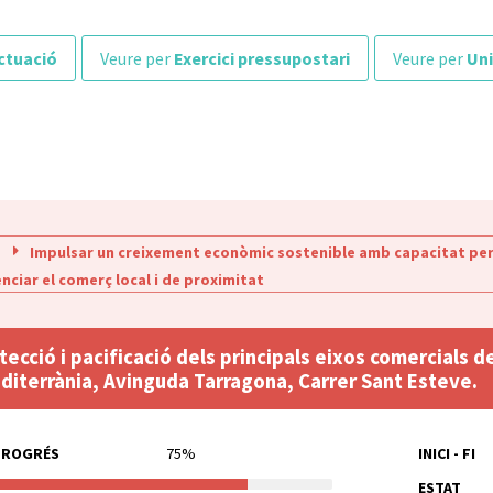
ctuació
veure per
Exercici pressupostari
veure per
Uni
Impulsar un creixement econòmic sostenible amb capacitat per 
nciar el comerç local i de proximitat
tecció i pacificació dels principals eixos comercials 
diterrània, Avinguda Tarragona, Carrer Sant Esteve.
PROGRÉS
75%
INICI - FI
ESTAT