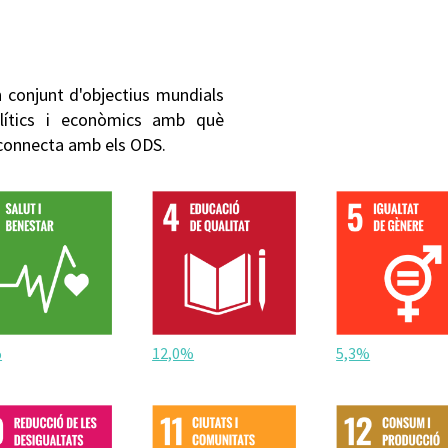
 conjunt d'objectius mundials
olítics i econòmics amb què
 connecta amb els ODS.
%
12,0%
5,3%