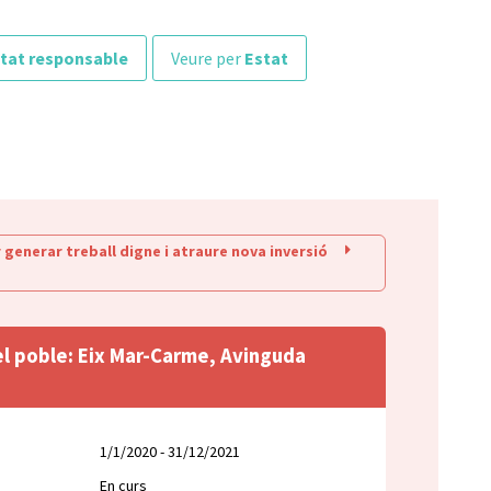
tat responsable
veure per
Estat
generar treball digne i atraure nova inversió
del poble: Eix Mar-Carme, Avinguda
1/1/2020 - 31/12/2021
En curs