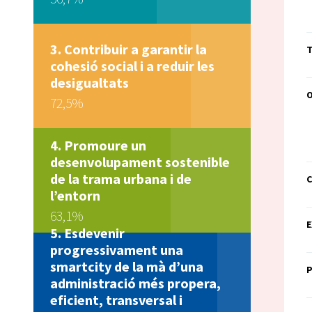
Contribuir a garantir la
T
cohesió social i a reduir les
desigualtats
72,5%
Promoure un
desenvolupament sostenible
de la trama urbana i de
C
l’entorn
63,1%
E
Esdevenir
progressivament una
smartcity de la mà d’una
administració més propera,
eficient, transversal i